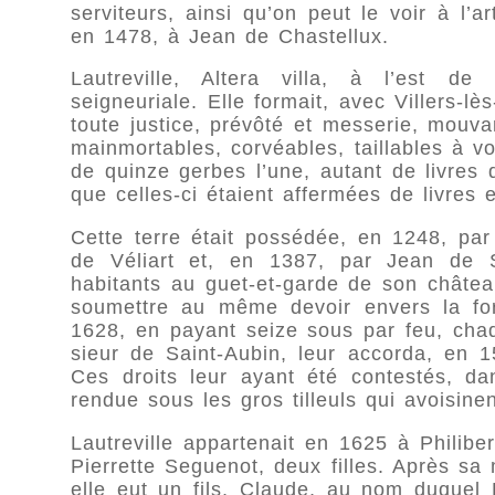
serviteurs, ainsi qu’on peut le voir à l’a
en 1478, à Jean de Chastellux.
Lautreville, Altera villa, à l’est d
seigneuriale. Elle formait, avec Villers-lè
toute justice, prévôté et messerie, mouv
mainmortables, corvéables, taillables à vo
de quinze gerbes l’une, autant de livres 
que celles-ci étaient affermées de livres 
Cette terre était possédée, en 1248, pa
de Véliart et, en 1387, par Jean de Sa
habitants au guet-et-garde de son château
soumettre au même devoir envers la fort
1628, en payant seize sous par feu, cha
sieur de Saint-Aubin, leur accorda, en 
Ces droits leur ayant été contestés, da
rendue sous les gros tilleuls qui avoisine
Lautreville appartenait en 1625 à Philibe
Pierrette Seguenot, deux filles. Après sa
elle eut un fils, Claude, au nom duquel