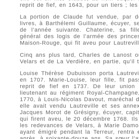
reprit de fief, en 1643, pour un tiers ; l
La portion de Claude fut vendue, par dé
livres, à Barthélemi Guillaume, écuyer, s
de l’année suivante. Chaterine, sa fi
général des logis de l’armée des prince
Maison-Rouge, qui fit aveu pour Lautrevil
Cinq ans plus tard, Charles de Lanost ou
Velars et de La Verdière, en partie, qu’il
Louise Thérèse Dubuisson porta Lautrevi
en 1707. Marie-Louise, leur fille, fit pa
reprit de fief en 1737. De leur union
lieutenant au régiment Royal-Champagne,
1770, à Louis-Nicolas Davout, maréchal 
elle avait vendu Lautreville et ses ann
Jacques Morot de Grésigny, écuyer, capita
qui firent aveu, le 20 décembre 1768. Ils
les redevances de Velars, à Marie Damoi
ayant émigré pendant la Terreur, rentra 
après, à soixante-douze ans. Sa sœur l’a