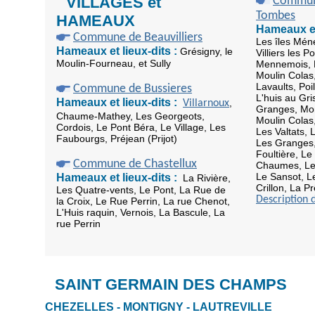
VILLAGES et
Commune
Tombes
HAMEAUX
Hameaux et
Commune de Beauvilliers
Les îles Méné
Hameaux et lieux-dits :
Grésigny, le
Villiers les P
Moulin-Fourneau, et Sully
Mennemois, M
Moulin Colas
Lavaults, Poi
Commune de Bussieres
L'huis au Gri
Hameaux et lieux-dits :
,
Villarnoux
Granges, Mon
Chaume-Mathey, Les Georgeots,
Moulin Colas
Cordois, Le Pont Béra, Le Village, Les
Les Valtats, 
Faubourgs, Préjean (Prijot)
Les Granges,
Foultière, Le
Commune de Chastellux
Chaumes, Les
Le Sansot, 
Hameaux et lieux-dits :
La Rivière,
Crillon, La Pr
Les Quatre-vents, Le Pont, La Rue de
Description
la Croix, Le Rue Perrin, La rue Chenot,
L'Huis raquin, Vernois, La Bascule, La
rue Perrin
SAINT GERMAIN DES CHAMPS
CHEZELLES - MONTIGNY - LAUTREVILLE