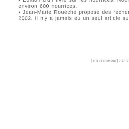
• Édition d'un livre sur les nourrices. N
environ 600 nourrices.
• Jean-Marie Rouèche propose des recherc
2002, il n'y a jamais eu un seul article su
|
site réalisé par
|
plan d